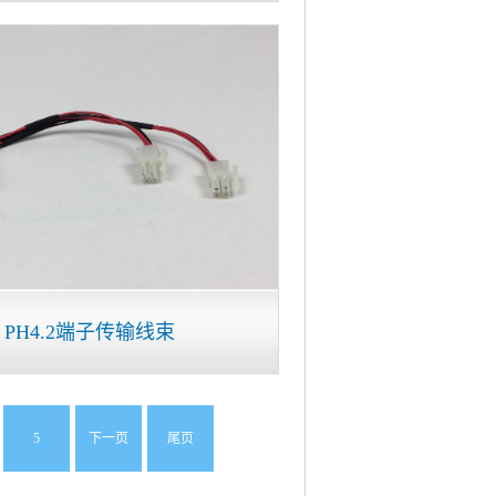
PH4.2端子传输线束
5
下一页
尾页