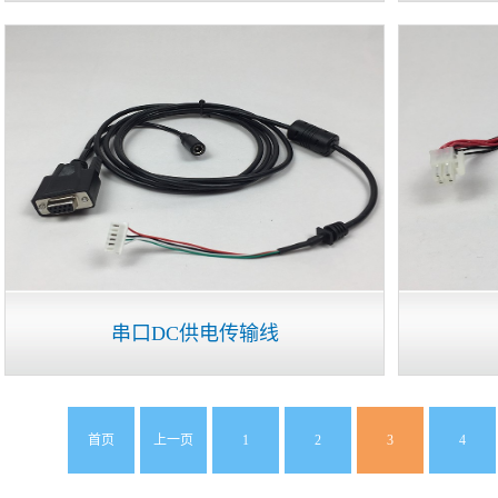
串口DC供电传输线
首页
上一页
1
2
3
4