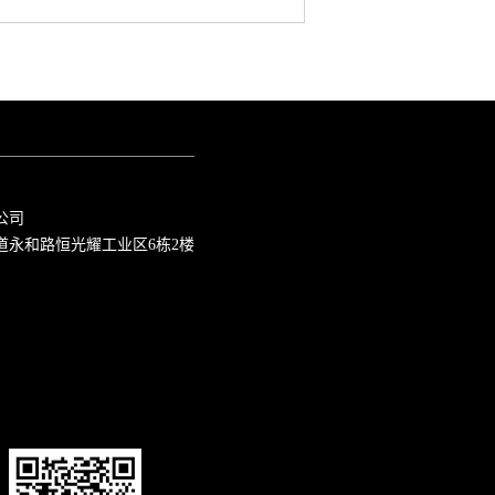
公司
道永和路恒光耀工业区6栋2楼