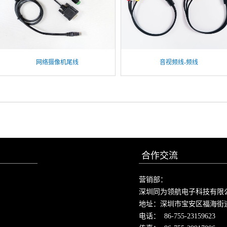
网络摄像机尾线
音视频线-频线
合作交流
营销部：
深圳同为领航电子科技有限
地址：深圳市宝安区福海街
电话： 86-755-23159623