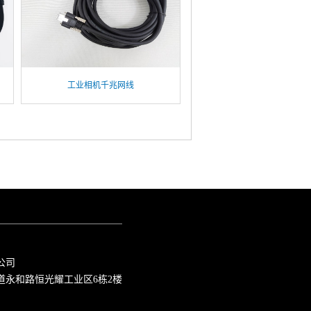
工业相机千兆网线
公司
道永和路恒光耀工业区6栋2楼